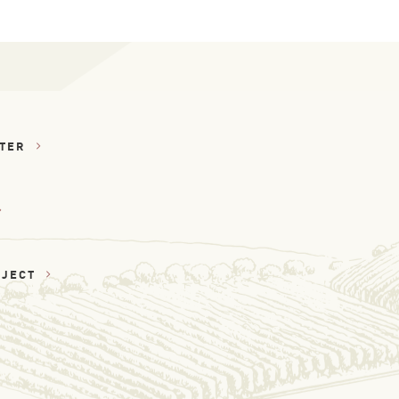
TTER
OJECT