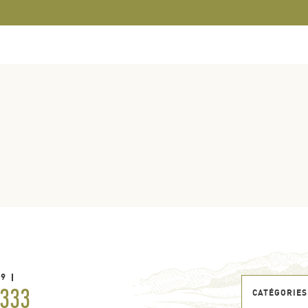
19
333
CATÉGORIES