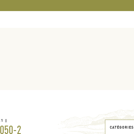
21
050-2
CATÉGORIES