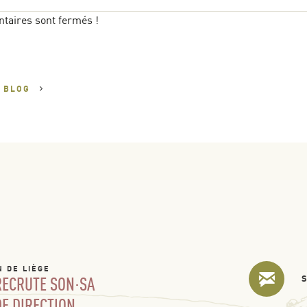
taires sont fermés !
U
BLOG
N DE LIÈGE
 RECRUTE SON·SA
DE DIRECTION