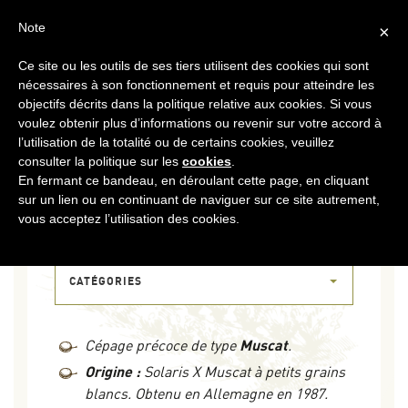
FR
CONTACT
ESPACE COOPÉRATEURS
Note
×
Ce site ou les outils de ses tiers utilisent des cookies qui sont
MENU
nécessaires à son fonctionnement et requis pour atteindre les
objectifs décrits dans la politique relative aux cookies. Si vous
voulez obtenir plus d’informations ou revenir sur votre accord à
l’utilisation de la totalité ou de certains cookies, veuillez
consulter la politique sur les
cookies
.
En fermant ce bandeau, en déroulant cette page, en cliquant
sur un lien ou en continuant de naviguer sur ce site autrement,
06 JUIN 2017
vous acceptez l’utilisation des cookies.
MUSCARIS
CATÉGORIES
Cépage précoce de type
Muscat
.
Origine :
Solaris X Muscat à petits grains
blancs. Obtenu en Allemagne en 1987.