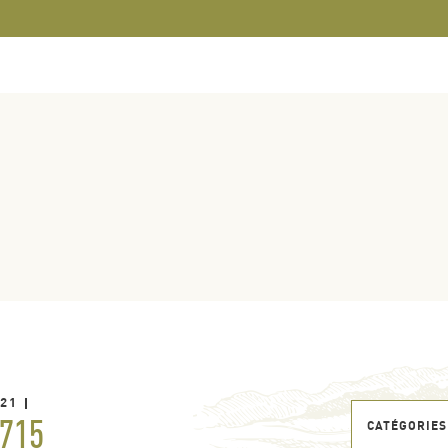
021
715
CATÉGORIES