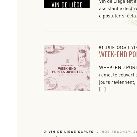
Vin de Liège est à
assistant.e de dir
à postuler si cela
03 JUIN 2026
VI
WEEK-END PO
WEEK-END PORTE
remet le couvert 
jours reviennent, 
[…]
© VIN DE LIÈGE SCRLFS
RUE FRAGNAY, 6