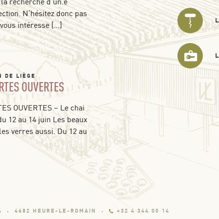
 la recherche d’un.e
ection. N’hésitez donc pas
 vous intéresse […]
N DE LIÈGE
RTES OUVERTES
S OUVERTES – Le chai
du 12 au 14 juin Les beaux
les verres aussi. Du 12 au
4
4682 HEURE-LE-ROMAIN
+32 4 344 00 14