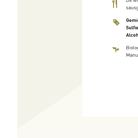
De wi
sausg
Gemi
Sulfi
Alcoh
Biolo
Manu