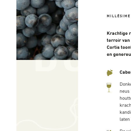
MILLÉSIME
Krachtige r
terroir van
Cortis toon
en genereu
Caber
Donke
neus 
houtt
krach
kandi
laten 