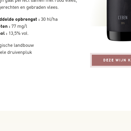
jn gaat perfect samen met rood vlees,
erechten en gebraden vlees.
ddelde opbrengst :
30 hl/ha
eten :
77 mg/l
ol :
13,5% vol.
gische landbouw
ele druivenpluk
DEZE WIJN 