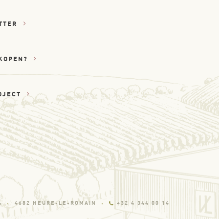
TTER
KOPEN?
OJECT
4
4682 HEURE-LE-ROMAIN
+32 4 344 00 14