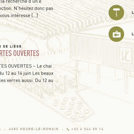
 la recherche d’un.e
ection. N’hésitez donc pas
 vous intéresse […]
N DE LIÈGE
RTES OUVERTES
S OUVERTES – Le chai
du 12 au 14 juin Les beaux
les verres aussi. Du 12 au
4
4682 HEURE-LE-ROMAIN
+32 4 344 00 14