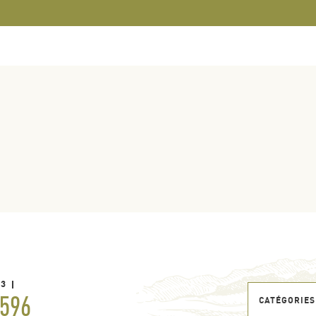
23
596
CATÉGORIES