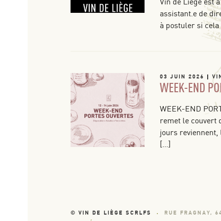
Vin de Liège est à
assistant.e de dir
à postuler si cela
03 JUIN 2026
VI
WEEK-END PO
WEEK-END PORTE
remet le couvert 
jours reviennent, 
[…]
© VIN DE LIÈGE SCRLFS
RUE FRAGNAY, 6