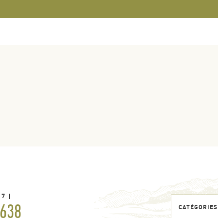
17
638
CATÉGORIES