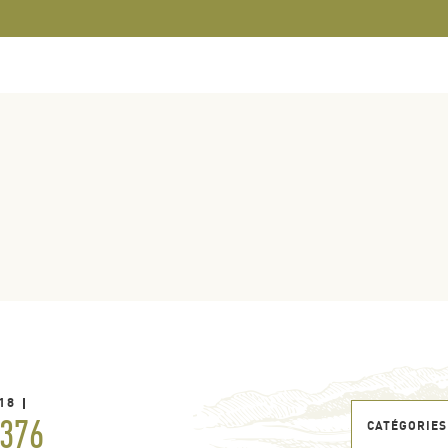
18
376
CATÉGORIES