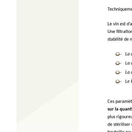
Techniquemen
Le vin est d’
Une filtratio
stabilité de 
La 
La 
La 
Le 
Ces paramèt
sur la quanti
plus rigoure
de stériliser