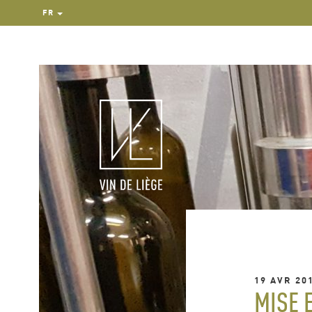
FR
19 AVR 20
MISE 