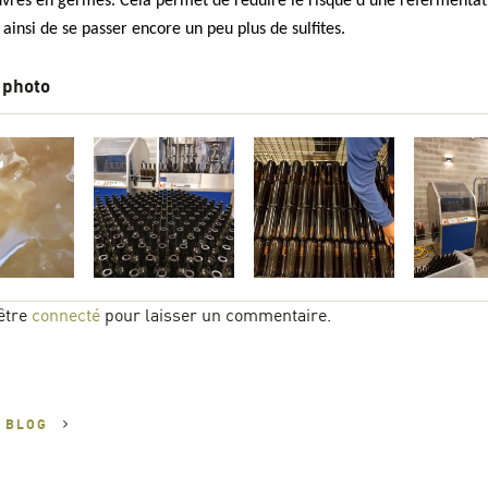
uvres en germes. Cela permet de réduire le risque d’une refermentat
 ainsi de se passer encore un peu plus de sulfites.
 photo
être
connecté
pour laisser un commentaire.
U
BLOG