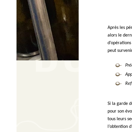
Après les pér
alors le der
d’opérations 
peut surveni
Pré
App
Ref
Si la garde d
pour son évo
tous leurs s
l’obtention 