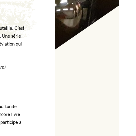
teille. C’est
. Une série
éviation qui
re)
portunité
core livré
 participe à