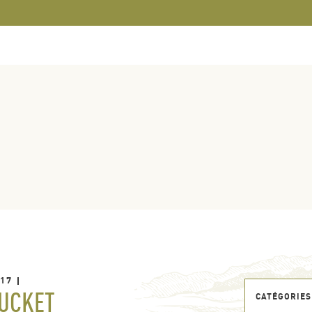
017
UCKET
CATÉGORIES